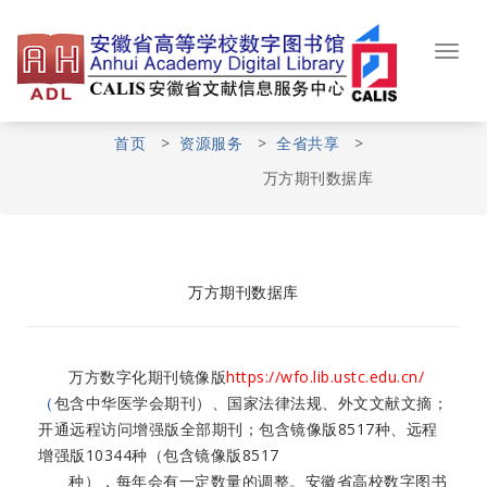
Skip
to
content
Toggl
navig
首页
>
资源服务
>
全省共享
>
万方期刊数据库
万方期刊数据库
万方数字化期刊镜像版
https://wfo.lib.ustc.edu.cn/
（
包含中华医学会期刊）、国家法律法规、外文文献文摘；
开通远程访问增强版全部期刊；包含镜像版8517种、远程
增强版10344种（包含镜像版8517
种），每年会有一定数量的调整。安徽省高校数字图书