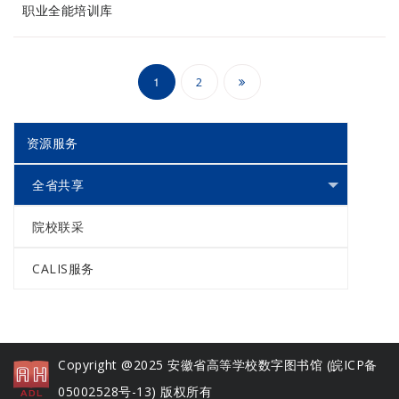
职业全能培训库
文
1
2
章
分
资源服务
页
全省共享
院校联采
CALIS服务
Copyright @2025 安徽省高等学校数字图书馆 (
皖ICP备
05002528号-13
) 版权所有