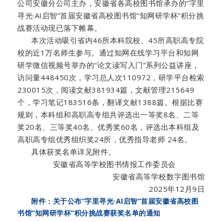
公司安徽分公司主办，安徽省各高校图书馆承办的“字里
寻光·AI启智”首届安徽省高校图书馆“知网研学杯”积分挑
战赛活动现已落下帷幕。
本次活动吸引省内46所本科院校、45所高职高专院
校的近1万名师生参与。通过知网在线学习平台和知网
研学微信视频号举办的“论文读写入门”系列公益讲座，
访问量448450次，学习总人次110972，研学平台检索
230015次，阅读文献381934篇，文献管理215649
个，学习笔记183516条，翻译文献1388篇。根据比赛
规则，本科组和高职高专组共评选出一等奖8名、二等
奖20名、三等奖40名、优秀奖60名，评选出本科组及
高职高专组优秀组织奖24所，优秀指导老师 24名。
具体获奖名单详见附件。
安徽省高等学校图书情报工作委员会
安徽省高等学校数字图书馆
2025年12月9日
附件：关于公布“字里寻光·AI启智”首届安徽省高校图
书馆“知网研学杯”积分挑战赛获奖名单的通知