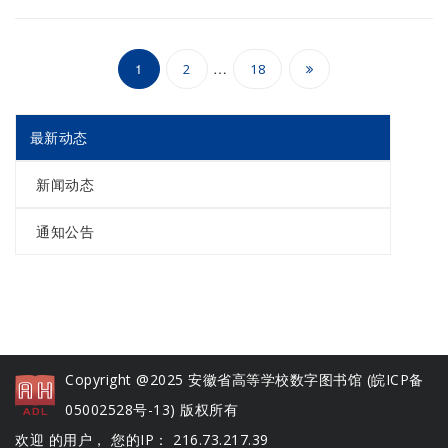
文
…
1
2
18
章
分
最新动态
页
新闻动态
通知公告
Copyright @2025 安徽省高等学校数字图书馆 (
皖ICP备
05002528号-13
) 版权所有
欢迎 的用户， 您的IP： 216.73.217.39